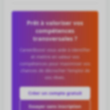
Prêt à valoriser vos
compétences
transversales ?
CareerBoost vous aide à identifier
et mettre en valeur vos
compétences pour maximiser vos
chances de décrocher l'emploi de
vos rêves.
Créer un compte gratuit
Essayer sans inscription