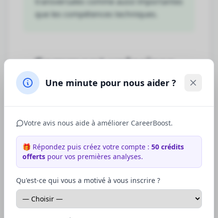
transversales comme aussi importantes
que les compétences techniques.
Comment valoriser
vos compétences
Une minute pour nous aider ?
transversales dans
votre candidature ?
Votre avis nous aide à améliorer CareerBoost.
Dans votre CV
🎁 Répondez puis créez votre compte :
50
crédits
offerts
pour vos premières analyses.
1. Créez une section dédiée
Qu'est-ce qui vous a motivé à vous inscrire ?
Ajoutez une section "Compétences
transversales" ou "Soft skills" après vos
compétences techniques. Listez 5-7