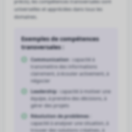
précis), les compétences transversales sont
universelles et appréciées dans tous les
domaines.
Exemples de compétences
transversales :
Communication
: capacité à
transmettre des informations
clairement, à écouter activement, à
négocier
Leadership
: capacité à motiver une
équipe, à prendre des décisions, à
gérer des projets
Résolution de problèmes
:
capacité à analyser une situation, à
trouver des solutions créatives, à