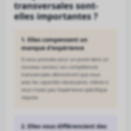
transversales sont-
elles importantes ?
1. Elles compensent un
manque d'expérience
Si vous postulez pour un poste dans un
nouveau secteur, vos compétences
transversales démontrent que vous
avez les capacités nécessaires, même si
vous n'avez pas l'expérience spécifique
requise.
2. Elles vous différencient des