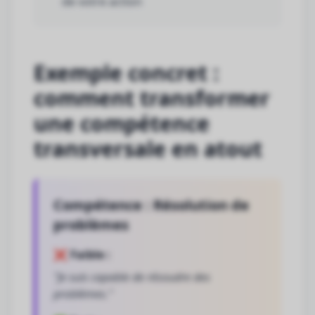
de votre action
Exemple concret :
comment transformer
une compétence
transversale en atout
Compétence : Résolution de
problèmes
❌ Faible :
"Je suis capable de résoudre des
problèmes."