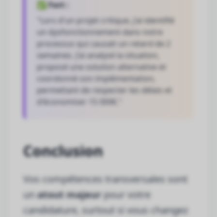
✅ Fort :
"Lors d'un projet critique, j'ai identifié
un dysfonctionnement dans notre
processus qui causait un retard de 2
semaines. J'ai analysé la situation,
proposé une solution alternative et
coordonné son implémentation,
permettant de respecter les délais et
d'économiser 15 000€."
Conclusion
Vos compétences transversales sont
un
atout majeur
pour votre
candidature, surtout si vous changez