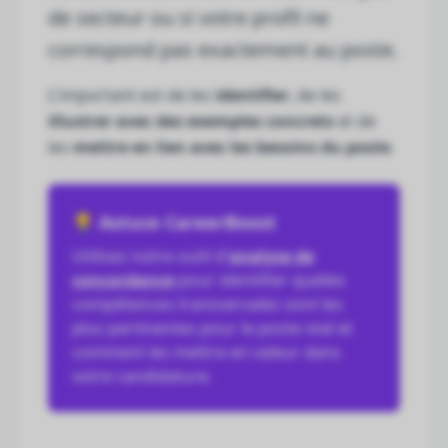
de secteur ou si votre profil ne
correspond pas exactement au poste.
L'important est de les
identifier
, de les
illustrer avec des exemples concrets
et de
les
mettre en lien avec les besoins du poste
.
💡 Astuce CareerBoost
Utilisez notre outil d'
analyse de
concordance
pour identifier quelles
compétences transversales sont les
plus pertinentes pour le poste visé et
comment les mettre en valeur dans
votre candidature.