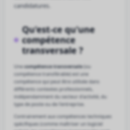
candidatures.
Qu'est-ce qu'une
compétence
transversale ?
Une
compétence transversale
(ou
compétence transférable) est une
compétence qui peut être utilisée dans
différents contextes professionnels,
indépendamment du secteur d'activité, du
type de poste ou de l'entreprise.
Contrairement aux compétences techniques
spécifiques (comme maîtriser un logiciel