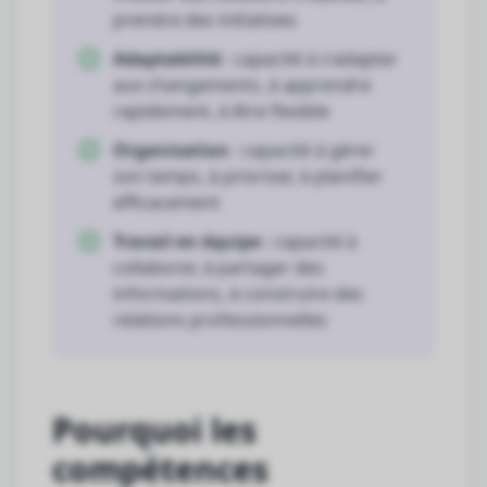
prendre des initiatives
Adaptabilité
: capacité à s'adapter
aux changements, à apprendre
rapidement, à être flexible
Organisation
: capacité à gérer
son temps, à prioriser, à planifier
efficacement
Travail en équipe
: capacité à
collaborer, à partager des
informations, à construire des
relations professionnelles
Pourquoi les
compétences