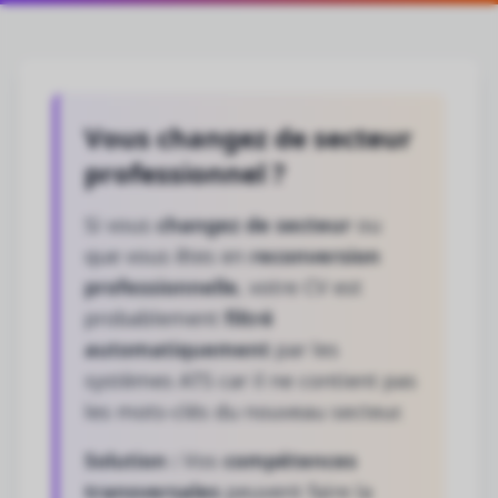
Vous changez de secteur
professionnel ?
Si vous
changez de secteur
ou
que vous êtes en
reconversion
professionnelle
, votre CV est
probablement
filtré
automatiquement
par les
systèmes ATS car il ne contient pas
les mots-clés du nouveau secteur.
Solution :
Vos
compétences
transversales
peuvent faire la