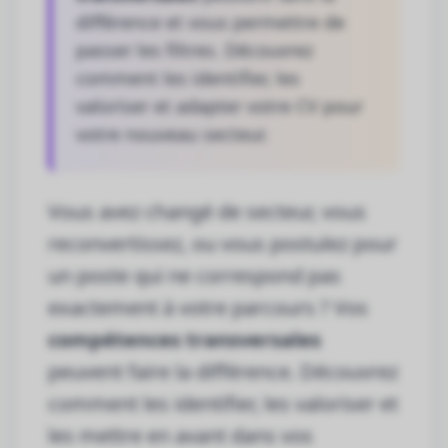
différence et vous permettre de
passer les filtres. Découvrez
comment les identifier, les
valoriser et adapter votre CV pour
votre nouveau secteur.
Vous avez changé de secteur, vous
reconvertissez, ou vous postulez pour
un poste qui ne correspond pas
exactement à votre parcours ? Vos
compétences transversales
peuvent faire la différence. Découvrez
comment les identifier, les valoriser et
les mettre en avant dans vos