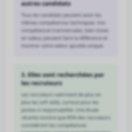
autres candidats
Tous les candidats peuvent avoir les
mêmes compétences techniques. Vos
compétences transversales, bien mises
en valeur, peuvent faire la différence et
montrer votre valeur ajoutée unique.
3. Elles sont recherchées par
les recruteurs
Les recruteurs valorisent de plus en
plus les soft skills, surtout pour les
postes à responsabilité. Une étude
récente montre que 85% des recruteurs
considèrent les compétences