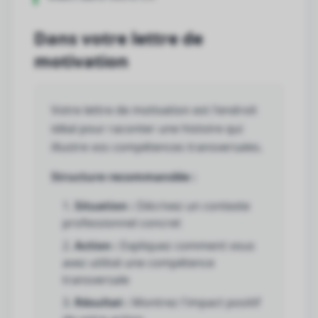
Dans votre lettre de
motivation
Votre lettre de motivation est l'endroit
idéal pour raconter une histoire qui
illustre vos compétences transversales.
Structure recommandée :
Situation :
Décrivez un contexte
professionnel concret
Action :
Expliquez comment vous
avez utilisé une compétence
transversale
Résultat :
Montrez l'impact positif